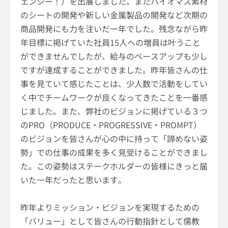
ェンシー！）を出展しました。またバイオマス素材
のシートの開発や新しい金属製品の開発など次期の
商品開発にも力を注いだ一年でした。残念ながら昨
年目標に掲げていた社員
15
人への増員は叶うこと
ができませんでしたが、給与のベースアップも少し
ですが達成することができました。昨年皆さんの仕
事を見ていて感じたことは、少人数で活動をしてい
く中でチームワークが良くなってきたことを一番感
じました。また、弊社のビジョンに掲げている３つ
の
PRO
（
PRODUCE
・
PROGRESSIVE
・
PROMPT
）
のビジョンを皆さんが心の中に持って「諦めない姿
勢」での仕事の成果を多く見受けることができまし
た。この姿勢はステークホルダーの皆様にきっと届
いた一年だったと思います。
昨年よりミッション・ビジョンを実現するための
「バリュー」として皆さんの行動指針として儒教