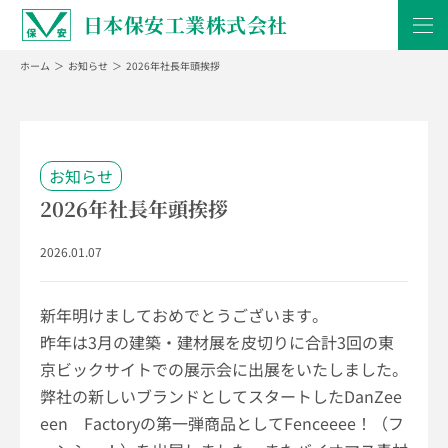
日本保安工業株式会社
ホーム
お知らせ
2026年社長年頭挨拶
お知らせ
2026年社長年頭挨拶
2026.01.07
新年明けましておめでとうございます。
昨年は
3
月の建築・建材展を皮切りに合計
3
回の東
京ビックサイトでの展示会に出展をいたしました。
弊社の新しいブランドとしてスタートした
DanZee
een
Factory
の第一弾商品として
Fenceeee
！（フ