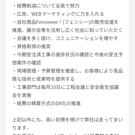
・経費削減について全員で努力
・広告、
WEB
マーケティングに力を入れる
・自社商品
Fenceeee
！
(
フェンシー
)
の販売促進を
推進。展示会等を活用し広く社会に知っていただく
・会議を多く設け、コミュニケーションを増やす
・資格取得の推奨
・今期受注済工事の進捗状況の確認と今後の受注予
想案件の確認
・現場管理・予算管理を徹底し、お客様により高品
質な技術と成果物を提供する
・工事部門は毎月
10
日に工程会議と安全衛生協議
会を実施
・経費の精算方式の
DX
化の推進
上記以外にも、高い目標を掲げて弊社は走ってまい
ります。