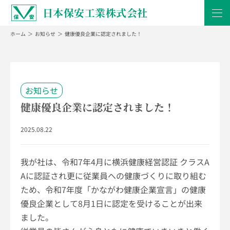
日本保安工業株式会社
ホーム
お知らせ
健康優良企業に認定されました！
お知らせ
健康優良企業に認定されました！
2025.08.22
我が社は、令和
7
年
4
月に横浜健康経営認証 クラス
A
A
に認証され更に従業員への健康づくりに取り組む
ため、令和
7
年度「かながわ健康企業宣言」の健康
優良企業として
8
月
1
日に認定を受けることが出来
ました。