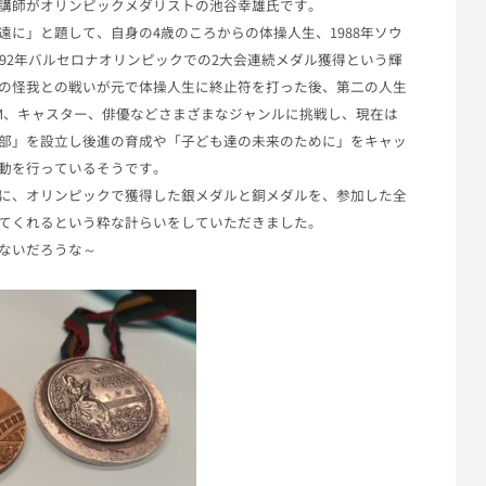
講師がオリンピックメダリストの池谷幸雄氏です。
遠に」と題して、
自身の4歳のころからの体操人生、
1988年ソウ
992年バルセロナオリンピックでの2大会連続メダル獲得とい
う輝
の怪我との戦いが元で体操人生に終止符を打った後、
第二の人生
M、キャスター、
俳優などさまざまなジャンルに挑戦し、現在は
部」を設立し後進の育成や「
子ども達の未来のために」
をキャッ
動を行っているそうです。
に、
オリンピックで獲得した銀メダルと銅メダルを、
参加した全
てくれるという粋な計らいをしてい
ただきました。
ないだろうな～