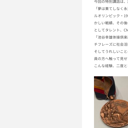
今回の特別講話は、
「夢は果てしなく永
ルオリンピック・
1
かしい戦績、
その後
としてタレント、C
「
池谷幸雄体操倶楽
チフレーズに社会活
そしてうれしいこと
員の方へ触って見せ
こんな経験、二度と